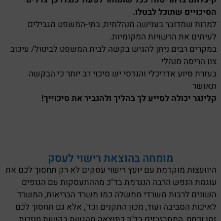
הסיכויים שתוכל לבטלו.
למרות שמדובר בענישה מנהלתית, בתי-המשפט מגבילים
לעיתים את הרשויות המקומיות.
במקרים רבים ניתן להגיש בקשה לבית המשפט לביטול/ עיכוב
צוו הריסה מנהלי
בעזרת סיוע אדריכלי והנדסי יש סיכוי רב יותר כי הבקשה
תאושר
קלינגר יכולה לסייע לך בהליך ולהגביר את סיכוייך!
מומחה בהוצאת רישוי לעסק
היוועצות מוקדמת עם יועץ רישוי עסקים לא רק תחסוך לכם את
עוגמת הנפש הרבה הנגרמת בד"כ מההתעסקות עם הגופים
השונים לרבות משרדי ממשלה כמו משרד הבריאות, המשרד
לאיכות הסביבה ועוד, מכון התקנים וכד', אלא גם תחסוך לכם
זמן וכסף, המתבזבזים בד"כ כתוצאה מהגשת בקשות חוזרות