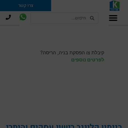
לתוכן
צרו קשר
תמ"א 38 וחיזוק מבנים
קיבלת צו הפסקת בניה, הריסה?
לפרטים נוספים
בנימין קלינגר רישוי עסקים והיתרי