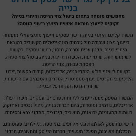
בנייה
מחפשים מומחה בתחום ביטול צווי הריסה והיתרי בנייה?
זקוקים לייעוץ מותאם אישית מיועץ רישוי מנוסה?
משרד קלינגר היתרי בנייה, רישוי עסקים וייעוץ מוניציפאלי מתמחה
בייעוץ ייצוג ועבודה מול גורמים מוניציפאלים הקשורים בהוצאת
היתרי בנייה, תכנון ערים וסביבה, מיסוי, רישוי עסקים, בקשות
לשימוש חורג, שינוי יעוד, הכשרת חריגות בנייה, ביטול צווי סגירה,
הפסקת עבודה, צווי הריסה.
בקשות לשינוי תב"ע ,היתרי בנייה, אדריכלות, קידום בקשות ,זירוז
הליכים בירוקרטים ,יעוץ סטטוטורי, הסדרים והסכמים עם הרשויות,
שרותי הנדסה ופקוח על הבנייה.
המשרד מספק מענה ייעוצי ללקוחות פרטיים, עסקיים, משרדי עו"ד,
אדריכלים, גורמים ומוסדות, בהם חברות בנייה, ניהול נכסים ואחזקה,
רשתות קמעוניות, יבואנים, מושבים, קיבוצים, מתקני צבא ובסיסים.
רישיונות עסק לאולמות וגני אירועים, בתי ספר, גני ילדים, פעוטונים,
מכללות וישיבות, מפעלי תעשייה, חברות היי טק ומחשבים, מרכזי