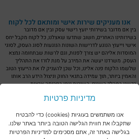
אנו מעניקים שירות אישי ומותאם לכל לקוח
בין אם מדובר בשירותי יועץ רישוי עסק ובין אם מדובר
בשירותינו האחרים, חשוב שתדעו שאצלנו, כל לקוח מקבל יחס
אישי וייעוץ הנוגע לדרישות השונות הנוגעות לסוג העסק, לסוגי
המוסדות אליהם יש צורך לפנות, וגם לרשות שבתחומה נמצא
העסק. משרדנו יעשה את המירב על מנת לזרז את התהליך
שלשמו הלקוח פנה אלינו, וכל שכן להעניק לו את הייעוץ הטוב
והאמין ביותר, תוך עמידה בתנאי החוק וניצול הידע הרב אותו
רכשנו במהלך השנים. השירות ניתן בפריסה ארצית.
מדיניות פרטיות
לפרטים נוספים ומידע, תוכלו
ליצור קשר
אנו משתמשים בעוגיות (cookies) כדי להבטיח
שתקבלו את חווית הגלישה הטובה ביותר באתר שלנו.
בגלישה באתר זה, אתם מסכימים למדיניות הפרטיות