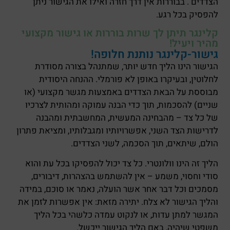
הצדדים . בבוררות אין דרך חזרה ואילו את הגישור ניתן
להפסיק בכל רגע.
קלינגר תיתן לך שרות בוררות או גישור מקצועי
מהיר ויעיל!
גישור-קלינגר נותנת חלופה!
הגישור הינו הליך חדש יותר, שמתנהל בצורה מסודרת
לחלוטין, ובעיקרו באופן לא פורמלי. ההנחה היסודית
מבוססת על הבאת הצדדים באמצעות מגשר מקצועי (או
שניים) להסכמות, תוך כדי הבנה עמוקה ומהותית לצרכיו
של כל צד – מהבחינה המעשית, המחשבתית ומהבנה
לדרישות הצד השני, אפשרויותיו ומגבלותיו, ומציאת פתרון
הולם, שיתאים, תוך הסכמה, לשני הצדדים.
הליך זה הינו וולונטרי. כל צד יכול להפסיקו בכל עת והוא
סודי וחסוי, משמע – אין להשתמש בהצהרות, דיבורים,
מסמכים וכל דבר אחר אשר הועלה, נאמר או סוכם, במידה
והליך הגישור לא צלח. יתירה מזאת: אין אפשרות לזמן את
המגשר למתן עדות, או לנקוט עמדה כלשהי בכל הליך
משפטי שיהיה, באם הליך הגישור ייכשל.