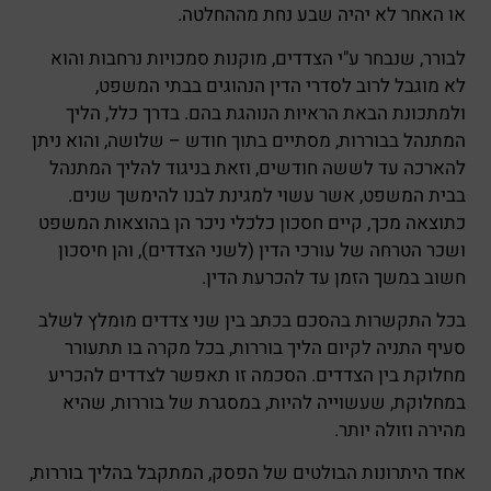
או האחר לא יהיה שבע נחת מההחלטה.
לבורר, שנבחר ע"י הצדדים, מוקנות סמכויות נרחבות והוא
לא מוגבל לרוב לסדרי הדין הנהוגים בבתי המשפט,
ולמתכונת הבאת הראיות הנוהגת בהם. בדרך כלל, הליך
המתנהל בבוררות, מסתיים בתוך חודש – שלושה, והוא ניתן
להארכה עד לששה חודשים, וזאת בניגוד להליך המתנהל
בבית המשפט, אשר עשוי למגינת לבנו להימשך שנים.
כתוצאה מכך, קיים חסכון כלכלי ניכר הן בהוצאות המשפט
ושכר הטרחה של עורכי הדין (לשני הצדדים), והן חיסכון
חשוב במשך הזמן עד להכרעת הדין.
בכל התקשרות בהסכם בכתב בין שני צדדים מומלץ לשלב
סעיף התניה לקיום הליך בוררות, בכל מקרה בו תתעורר
מחלוקת בין הצדדים. הסכמה זו תאפשר לצדדים להכריע
במחלוקת, שעשוייה להיות, במסגרת של בוררות, שהיא
מהירה וזולה יותר.
אחד היתרונות הבולטים של הפסק, המתקבל בהליך בוררות,