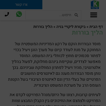
צרו קשר
תמ"א 38 וחיזוק מבנים
דף הבית
»
ביקורת ליקויי בניה
»
הליך בוררות
הליך בוררות
מוסד הבוררות הוקם על רקע המדיניות המשפטית של
המחוקק על מנת לעודד קיום של מערך הוגן ויעיל בכדי
לפתור סכסוכים מחוץ לכותלי בית המשפט. המוסד
מאפשר לצדדים, שקיימת בינהם מחלוקת, לפעול בהליך
אלטרנטיבי, מהיר ויעיל לפתרון המחלוקת שביניהם. בכך
נותן מוסד הבוררות מענה גם לאינטרסים החשובים
הפרטיים של בעלי הדין וגם לאינטרס הציבורי בשל הקטנת
העומס הרב על מערכת המשפט הציבורית.
לעיתים קרובות, רצונו של היזם/מנהל הפרויקט לקדם את
הפרויקט ולצמצם את החיכוכים בין הקבלן המבצע וצוות