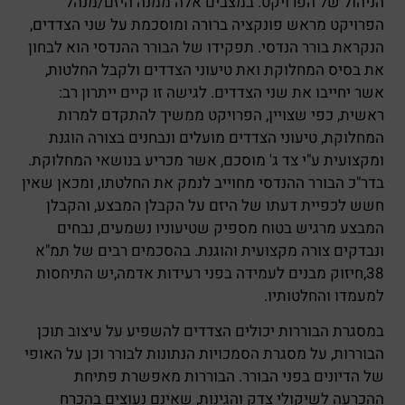
הניהול של הפרויקט. במצבים אלה ממנה היזם/מנהל
הפרויקט מראש פונקציה ברורה ומוסכמת על שני הצדדים,
הנקראת בורר הנדסי. תפקידו של הבורר ההנדסי הוא לבחון
את בסיס המחלוקת ואת טיעוני הצדדים ולקבל החלטות,
אשר יחייבו את שני הצדדים. לגישה זו קיים ייתרון רב:
ראשית, כפי שצויין, הפרויקט ממשיך להתקדם למרות
המחלוקת, טיעוני הצדדים מועלים ונבחנים בצורה הוגנת
ומקצועית ע"י צד ג' מוסכם, אשר מכריע בנושאי המחלוקת.
בדר"כ הבורר ההנדסי מחוייב לנמק את החלטתו, ומכאן שאין
חשש לכפיית דעתו של היזם על הקבלן המבצע, והקבלן
המבצע מרגיש בטוח מספיק שטיעוניו נשמעים, נבחים
ונבדקים צורה מקצועית והוגנת. בהסכמים רבים של תמ"א
38,חיזוק מבנים לעמידה בפני רעידות אדמה,יש התיחסות
למעמדו והחלטותיו.
במסגרת הבוררות יכולים הצדדים להשפיע על עיצוב תוכן
הבוררות, על מסגרת הסמכויות הנתונות לבורר וכן על האופי
של הדיונים בפני הבורר. הבוררות מאפשרת פתיחת
ההכרעה לשיקולי צדק והגינות, שאינם נעוצים בהכרח