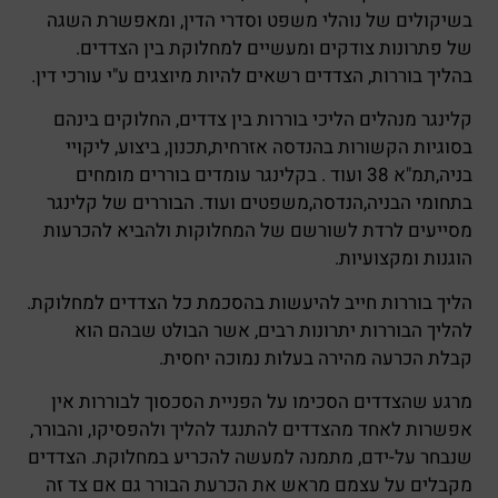
בשיקולים של נוהלי משפט וסדרי הדין, ומאפשרת השגה
של פתרונות צודקים ומעשיים למחלוקת בין הצדדים.
בהליך בוררות, הצדדים רשאים להיות מיוצגים ע"י עורכי דין.
קלינגר מנהלים הליכי בוררות בין צדדים, החלוקים בינהם
בסוגיות הקשורות בהנדסה אזרחית,תכנון, ביצוע, ליקויי
בניה,תמ"א 38 ועוד . בקלינגר עומדים בוררים מומחים
בתחומי הבניה,הנדסה,משפטים ועוד. הבוררים של קלינגר
מסייעים לרדת לשורשם של המחלוקות ולהביא להכרעות
הוגנות ומקצועיות.
הליך בוררות חייב להיעשות בהסכמת כל הצדדים למחלוקת.
להליך הבוררות יתרונות רבים, אשר הבולט שבהם הוא
קבלת הכרעה מהירה בעלות נמוכה יחסית.
מרגע שהצדדים הסכימו על הפניית הסכסוך לבוררות אין
אפשרות לאחד מהצדדים להתנגד להליך ולהפסיקו, והבורר,
שנבחר על-ידם, מתמנה למעשה להכריע במחלוקת. הצדדים
מקבלים על עצמם מראש את הכרעת הבורר גם אם צד זה