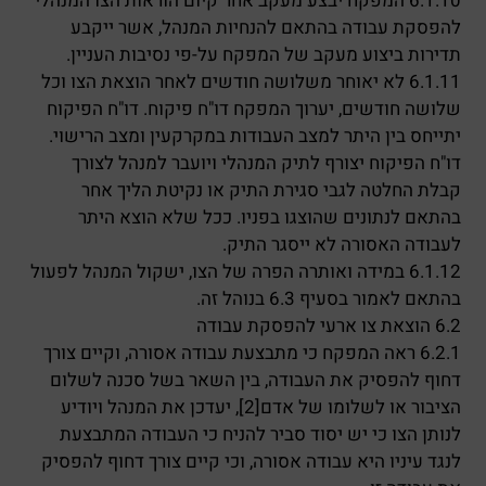
6.1.10 המפקח יבצע מעקב אחר קיום הוראות הצו המנהלי
להפסקת עבודה בהתאם להנחיות המנהל, אשר ייקבע
תדירות ביצוע מעקב של המפקח על-פי נסיבות העניין.
6.1.11 לא יאוחר משלושה חודשים לאחר הוצאת הצו וכל
שלושה חודשים, יערוך המפקח דו"ח פיקוח. דו"ח הפיקוח
יתייחס בין היתר למצב העבודות במקרקעין ומצב הרישוי.
דו"ח הפיקוח יצורף לתיק המנהלי ויועבר למנהל לצורך
קבלת החלטה לגבי סגירת התיק או נקיטת הליך אחר
בהתאם לנתונים שהוצגו בפניו. ככל שלא הוצא היתר
לעבודה האסורה לא ייסגר התיק.
6.1.12 במידה ואותרה הפרה של הצו, ישקול המנהל לפעול
בהתאם לאמור בסעיף 6.3 בנוהל זה.
6.2 הוצאת צו ארעי להפסקת עבודה
6.2.1 ראה המפקח כי מתבצעת עבודה אסורה, וקיים צורך
דחוף להפסיק את העבודה, בין השאר בשל סכנה לשלום
הציבור או לשלומו של אדם[2], יעדכן את המנהל ויודיע
לנותן הצו כי יש יסוד סביר להניח כי העבודה המתבצעת
לנגד עיניו היא עבודה אסורה, וכי קיים צורך דחוף להפסיק