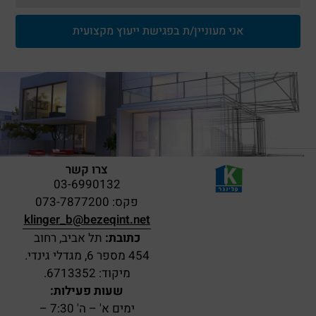
אני מעוניין/ת בפגישת ייעוץ מקצועית
צרו קשר
03-6990132
פקס: 073-7877200
klinger_b@bezeqint.net
כתובת:
תל אביב, רחוב
454 מספר 6, מגדלי גינדי.
מיקוד: 6713352.
שעות פעילות:
ימים א' – ה' 7:30 –