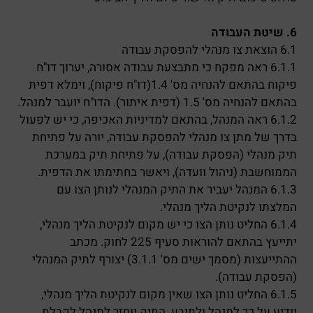
6. שיטת העבודה
6.1 הוצאת צו מנהלי להפסקת עבודה
6.1.1 ראה מפקח כי מתבצעת עבודה אסורה, יערוך דו"ח
פיקוח בהתאם להנחיה מס' 1.4(דו"ח פיקוח), וימלא דפית
בהתאם להנחיה מס' 1.5 (דפית איתור). הדו"ח יועבר למנהל.
6.1.2 ראה המנהל, בהתאם למדיניות האכיפה, כי יש לפעול
בדרך של מתן צו מנהלי להפסקת עבודה, יורה על פתיחת
תיק מנהלי (הפסקת עבודה), על פתיחת תיק במערכת
הממוחשבת (ניהול וועדה), ויאשר בחתימתו את הדפית.
6.1.3 המנהל יעביר את התיק המנהלי לנותן הצו עם
המלצתו לנקיטת הליך מנהלי.
6.1.4 החליט נותן הצו כי יש מקום לנקיטת הליך מנהלי,
יתייעץ בהתאם להוראות סעיף 225 לחוק. מכתב
ההתייעצות (מסמך ישים מס' 3.1.1) יצורף לתיק המנהלי
(הפסקת עבודה).
6.1.5 החליט נותן הצו שאין מקום לנקיטת הליך מנהלי,
יודיע על כך למנהל ולתובע. התיק יוחזר למנהל לקבלת