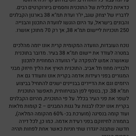
כדאיות כלכלית של התוכנית וחסמים ביורוקרטים רבים.
לדבריו של יצחק שגב, יו"ר ועדת תמ"א 38 בארגון הקבלנים
והבונים בישראל, עד היום הוגשו לוועדת התכנון והבנייה
250 תוכניות ליישום תמ"א 38, אך רק 70 מתוכן אושרו.
נוכח העובדות, הוועדה המקומית קרית אונו יזמה מהלכים
במטרה לעודד את יישום תמ"א 38 בעיר. מדובר בתוכנית
שאושרה אמש להפקדה ע"י הוועדה המחוזית לתכנון
ולבנייה מחוז תל אביב. התוכנית תאיץ את הליך חיזוק מבני
המגורים בפני רעידות אדמה בקרית אונו ותעודד גם את
היזמים וגם את הדיירים בבניינים ישנים להתחיל בביצוע
תמ"א 38. כך, בנוסף לפן הבטיחותית, תאפשר התוכנית
לשפר את פני העיר בכלל. על פי התוכנית, מהיום הקבלנים
בקרית אונו יוכלו לבנות על גגות המבנים – 2 קומות מלאות
ועוד קומה בנסיגה (מוערכת בכ- 60% מהקומה המלאה),
בתמורה לחיזוקם בפני רעידת אדמה. כמו כן, לכל דירה
חדשה שתבנה יוגדרו שתי חניות כאשר אחת לפחות תהיה