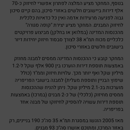
בנוסף, המחקר מציע המלצה לפתרון אפשרי לחיזוק כ-70
אלף דירות ביישובים חלשים באזורי סיכון, בהם קיים סיכון
גבוה לפגיעה מרעידות אדמה ואין כל כדאיות כלכלית
לחיזוק המבנים. המחקר מציע יצירת "קופה סגורה"
מהכנסות המדינה (במלואן או בחלקן) מביצוע פרויקטים
כלכליים מכוח תמ"א 38 לצורך סבסוד חיזוק יחידות דיור
בישובים חלשים באזורי סיכון.
המחקר קובע כי ההכנסות המדינה ממסים למבנה מחוזק
באמצעות תוספת דירות הוערכו בין 900 אלף שקל ל-1.2
מיליון שקל ואף יותר מכך. עלויות חיזוק וממ"ד (כולל
שיפוץ הבניין ותוספת מעלית) למבנה בישובי הפריפריה
מוערכות בכ-2.1 מיליון שקל. ניתן להניח שההכנסות
ממסים מחיזוק (כלכלי) של כ-2 מבנים (במרכז) באמצעות
תוספת דירות עשויה להספיק לחיזוקו של מבנה אחד
בפריפריה.
מאז 2005 הוגשו במסגרת תמ"א 35 סה"כ 190 בניינים, רק
באזור המרכז, ומתוכם אושרו סה"כ 93 מבנים.