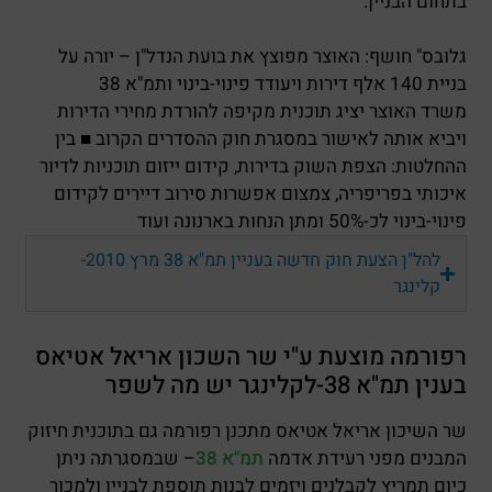
בתחום הבניין.
גלובס" חושף: האוצר מפוצץ את בועת הנדל"ן – יורה על
בניית 140 אלף דירות ויעודד פינוי-בינוי ותמ"א 38
משרד האוצר יציג תוכנית מקיפה להורדת מחירי הדירות
ויביא אותה לאישור במסגרת חוק ההסדרים הקרוב ■ בין
ההחלטות: הצפת השוק בדירות, קידום ייזום תוכניות לדיור
איכותי בפריפריה, צמצום אפשרות סירוב דיירים לקידום
פינוי-בינוי לכ-50% ומתן הנחות בארנונה ועוד
להל"ן הצעת חוק חדשה בעניין תמ"א 38 מרץ 2010-
קלינגר
רפורמה מוצעת ע"י שר השכון אריאל אטיאס
בענין תמ"א 38-לקלינגר יש מה לשפר
שר השיכון אריאל אטיאס מתכנן רפורמה גם בתוכנית חיזוק
המבנים מפני רעידת אדמה ­
תמ"א 38
– שבמסגרתה ניתן
כיום תמריץ לקבלנים ויזמים לבנות תוספת לבניין ולמכור