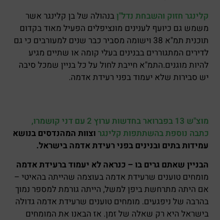
קלינגר חזוק והשבחת נדל"ן
בנהולה של בן קלינגר אשר
משמש גם כיועף לענינים מונציפלים הפעיל מאוד בקדום
תוכנית תמ"א 38 וישומה מסביר כבר שנים למעורבים כי גם
לדירים המתגוררים בבנינים בעלי קומה או שתיים מגיע
להיות מוגנים.התמ"א חייבת לחול על כל בניין שמכל סיבה
יש סבירות שלא יעמוד בפני רעידת אדמה.
מוצ"ש 13 בפברואר בחדשות ערוץ 2 עם דני קושמרו,
כתבה נוספת בהשתתפות קלינגר
וצוות המהנדסים בנושא
עמידות בתים ובנינים בפני רעידת אדמה בישראל.
הבניין שאתם גרים בו – כנראה לא יעמוד ברעידת אדמה
מומחים טוענים שרעידת אדמה בעוצמה שהייתה בהאיטי –
אם היתה מתרחשת ביפן למשל, הייתה גורמת למספר נמוך
בהרבה של ניפגעים. מומחים טוענים שרעידת אדמה גדולה
בישראל היא רק שאלה של זמן. אז הבאנו את המומחים