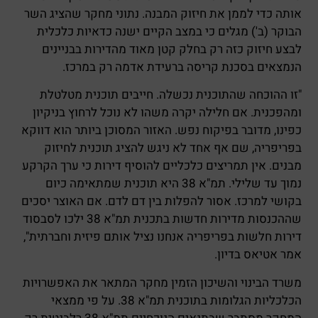
אותה כדי לממן את חיזוק המבנה. נתוני מחקר שהציג השר
הבוקר (ב') מגלים כי במצב הקיים ישנה כדאיות כלכלית
לבצע חיזוק כזה רק בחלק קטן מאוד מהדירות בבניינים
הנמצאים בסכנת קריסה ברעידת אדמה רק במרכז.
"זו ההוכחה שהתוכנית נכשלה. חייבים תוכנית מטלטלת
ומהפכנית. אם חלילה יקרה משהו לא נוכל לרחוץ בניקיון
כפינו, מדובר בפיקוח נפש. האזור המסוכן ביותר הוא דווקא
בפריפריה, שם אף אחד לא ניגש להציג תוכנית לחיזוק
מבנים. אין תמריצים כלכליים להוסיף דירות כי ערך הקרקע
נמוך עד שלילי. תמ"א 38 היא תוכנית שמתאימה כיום
בקושי למרכז. אסור להפלות בין דם לדם. אם האוצר יסכים
שההכנסות מדירות חדשות בתכנית תמ"א 38 ילכו לסבסוד
דירות חלשות בפריפריה אנחנו נציל אותם פיזית וחברתית",
אמר אטיאס בדיון.
משרד הבינוי והשיכון הזמין מחקר המתאר את האפשרויות
הכלכליות הגלומות בתוכנית תמ"א 38. על פי ממצאי