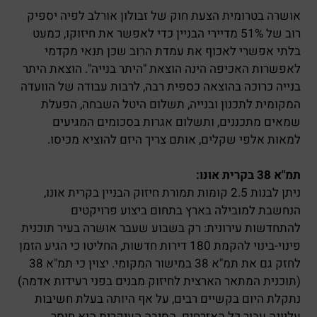
אושרה בטרומית הצעת חוק של זבולון אורלב לפיה יספיק
רוב של 51% מדיירי הבניין כדי לאפשר את חיזוקו, כמעט
בלתי אפשרי לאכוף את עמדת הרוב שכן תנאי מקדמי
לאפשרות האכיפה הינה הוצאת "היתר בנייה". הוצאת היתר
בנייה כרוכה בהוצאה כספית רבה, לרבות עבודה של הוועדה
המקומית לתכנון ובנייה, תשלום היטל השבחה, הפעלת
שמאים מתכננים, ותשלום אגרות בסכומים המגיעים
למאות אלפי שקלים, אותם צריך היזם להוציא מכיסו.
תמ"א 38 בקרית אונו:
ניתן לבנות 2.5 קומות תמורת חיזוק הבניין בקרית אונו,
הנחשבת למובילה בארץ בתחום ביצוע פרויקטים
להתחדשות עירונית: רק בשבוע שעבר אושרה בעיר תוכנית
פינוי-בינוי להקמת 180 דירות חדשות, החליטו כי הגיע הזמן
לחזק גם את תמ"א 38 במישור המקומי. יצוין כי תמ"א 38
(תוכנית המתאר הארצית לחיזוק מבנים בפני רעידות אדמה)
נתקלת היום בקשיים רבים, על אף היותה בעלת חשיבות
עליונה עבור כל האזרחים. הסיבה העיקרית היא חוסר