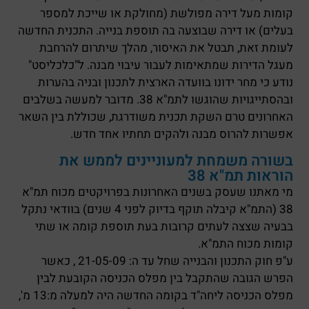
קומות מעל דירה מפולשת (מחולקת או שייכת למספר
בעלים) או דירה שבוצעה בה תוספת בנייה. התכנית החדשה
לעומת זאת, תבטל את האיסור, מהלך שיתרום להרחבת
מעגל הדירות שמתאימות לעבור עיבוי מבנה. ל"כלכליסט"
נודע כי מחר ידונו בוועדה הארצית לתכנון ובניה בהערות
ובהסתייגויות שהוגשו לתמ"א 38. מדובר למעשה בשלבים
האחרונים טרם השקת תכנית משודרגת, שכוללת בין השאר
אפשרות להרוס מבנה ולהקים תחתיו אחד חדש.
בשורה משמחת למעוניינים לממש את
הוראות תמ"א 38
מי מאתנו שעסק בשנים האחרונות בפרויקטים מכוח תמ"א
38 (התמ"א קיבלה תוקף בדיוק לפני 4 שנים) בוודאי נתקל
בבעיה שצצה לעתים קרובות בעת תוספת קומה או שתי
קומות מכוח התמ"א.
ע"פ חוק התכנון והבנייה שחל עד ה: 21-05-09 , כאשר
הפרש הגובה שהתקבל בין מפלס הכניסה הקובעת לבין
מפלס הכניסה ליחה"ד בקומה החדשה היה למעלה מ:13 מ',