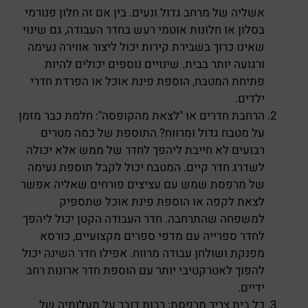
אשליה של מרחב גדול ונעים. בין אם זה חלון פנורמי
בסלון או חלונות אוטמי רעש בחדר העבודה, גם שינוי
שאינו כרוך בשבירת קירות יכול ליצור אווירה נעימה
ורגועה יותר בבית. שינויים נוספים יכולים להיות
פתיחת המטבח, הוספת פינת אוכל או הפרדת חדרי
ילדים.
הרחבת חדרים או "לצאת מהקופסה": חלמת כבר מזמן
על מטבח גדול ומרווח? התוספת של כמה מטרים
רבועים לא חייבת ליהפך לחדר של ממש אלא יכולה
לשדרג חדר קיים. המטבח יכול לקבל תוספת נעימה
של מרפסת שמש עם עציצים פורחים שאליה אפשר
לצאת לקפה או הוספת פינת אוכל שתספיק
למשפחה שהתרחבה. חדר העבודה הקטן יכול ליהפך
לחדר ספרייה עם מדפי ספרים מקצועיים, כורסא
מפנקת ושולחן עבודה מרווח. אפילו חדר השינה יכול
להפוך לאטרקטיבי יותר עם הוספת חדר ארונות רחב
ידיים.
כל בית צריך מרפסת: רבות דובר על מעלותיה של