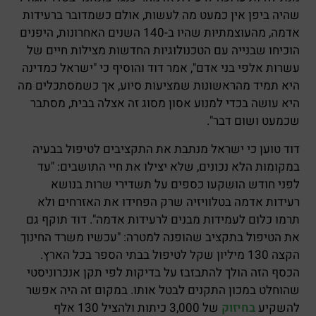
שהיה ביפן אין כמעט מה לעשות, אולם כשמדובר ברעידות
אדמה, מהעוצמתיות שהיו ב-140 השנים האחרונות, היפנים
הוכיחו שבנייה עם הטכנולוגיות החדשות מצילות חיים של
עשרות אלפי בני אדם", אמר דוד והוסיף כי "ישראל כמדינה
היא תמיד מהראשונות שמציעות סיוע, אך כשמסתכלים מה
היא עושה בכדי למנוע אסון מסוג זה אצלה בבית, מסתבר
שכמעט ושום דבר".
דוד טוען כי ישראל מנתבת את התקציבים לטיפול בבעיה
במקומות הלא נכונים, שלא יצילו את חיי התושבים: "עד
לפני חודש הושקעו כספים על תשדירי שרות בנושא
רעידות אדמה בטלוויזיה שרק הפחידו את האזרחים ולא
תרמו כלום לעמידות מבנים לרעידות אדמה". דוד תוקף גם
את הטיפול בתקציב שהופנה למטרה: "עכשיו משרד החינוך
הקצה 130 מיליון שקל לטיפול בבתי הספר בכל הארץ.
הכסף הזה הולך להתבזבז על בדיקות לפי תקן אנכרוניסטי
שהוחלט במכון התקנים לבטל אותו. במקום זה היה אפשר
להשקיע
בחיזוק
של 3,000 כיתות ולהציל 130 אלף