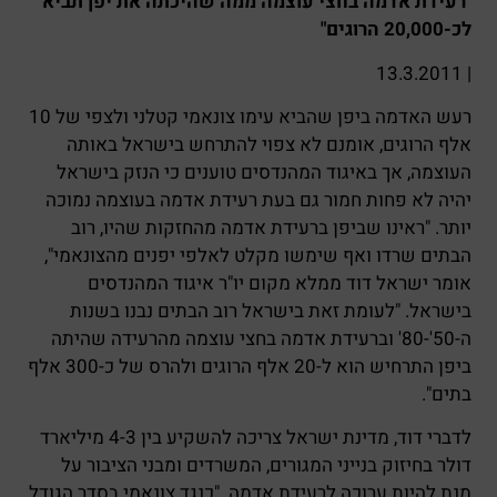
"רעידת אדמה בחצי עוצמה ממה שהיכתה את יפן תביא
לכ-20,000 הרוגים"
| 13.3.2011
רעש האדמה ביפן שהביא עימו צונאמי קטלני ולצפי של 10
אלף הרוגים, אומנם לא צפוי להתרחש בישראל באותה
העוצמה, אך באיגוד המהנדסים טוענים כי הנזק בישראל
יהיה לא פחות חמור גם בעת רעידת אדמה בעוצמה נמוכה
יותר. "ראינו שביפן ברעידת אדמה מהחזקות שהיו, רוב
הבתים שרדו ואף שימשו מקלט לאלפי יפנים מהצונאמי",
אומר ישראל דוד ממלא מקום יו"ר איגוד המהנדסים
בישראל. "לעומת זאת בישראל רוב הבתים נבנו בשנות
ה-50'-80' וברעידת אדמה בחצי עוצמה מהרעידה שהיתה
ביפן התרחיש הוא ל-20 אלף הרוגים ולהרס של כ-300 אלף
בתים".
לדברי דוד, מדינת ישראל צריכה להשקיע בין 4-3 מיליארד
דולר בחיזוק בנייני המגורים, המשרדים ומבני הציבור על
מנת להיות ערוכה לרעידת אדמה. "כנגד צונאמי בסדר הגודל