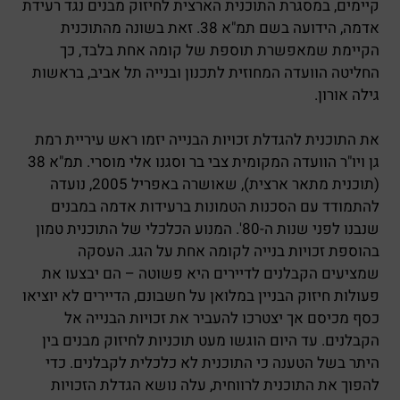
קיימים, במסגרת התוכנית הארצית לחיזוק מבנים נגד רעידת
אדמה, הידועה בשם תמ"א 38. זאת בשונה מהתוכנית
הקיימת שמאפשרת תוספת של קומה אחת בלבד, כך
החליטה הוועדה המחוזית לתכנון ובנייה תל אביב, בראשות
גילה אורון.
את התוכנית להגדלת זכויות הבנייה יזמו ראש עיריית רמת
גן ויו"ר הוועדה המקומית צבי בר וסגנו אלי מוסרי. תמ"א 38
(תוכנית מתאר ארצית), שאושרה באפריל 2005, נועדה
להתמודד עם הסכנות הטמונות ברעידות אדמה במבנים
שנבנו לפני שנות ה-80'. המנוע הכלכלי של התוכנית טמון
בהוספת זכויות בנייה לקומה אחת על הגג. העסקה
שמציעים הקבלנים לדיירים היא פשוטה – הם יבצעו את
פעולות חיזוק הבניין במלואן על חשבונם, הדיירים לא יוציאו
כסף מכיסם אך יצטרכו להעביר את זכויות הבנייה אל
הקבלנים. עד היום הוגשו מעט תוכניות לחיזוק מבנים בין
היתר בשל הטענה כי התוכנית לא כלכלית לקבלנים. כדי
להפוך את התוכנית לרווחית, עלה נושא הגדלת הזכויות