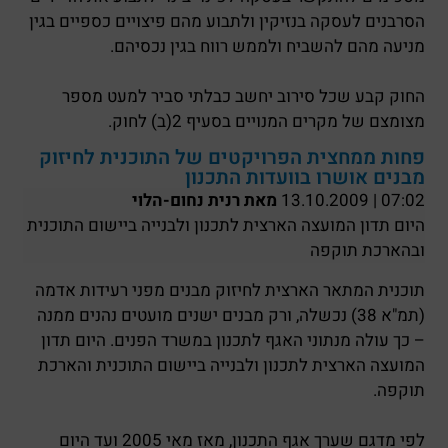
הסרבנים לעסקה בנזיקין ולתבוע מהם פיצויים כספיים בגין
מניעה מהם להשביח ולממש רווח בגין נכסיהם.
החוק קבע שכל סירוב יחשב כבלתי סביר למעט מספר
מצומצם של מקרים המנויים בסעיף 2(ב) לחוק.
פחות ממחצית הפרויקטים של התוכנית לחיזוק
מבנים אושרו בוועדות התכנון
07:02 | 13.10.2009
מאת רנית נחום-הלוי
היום תדון המועצה הארצית לתכנון ולבנייה ביישום התוכנית
ובהארכת תוקפה
תוכנית המתאר הארצית לחיזוק מבנים מפני רעידות אדמה
(תמ"א 38) נכשלה, ורק מבנים ישנים מועטים נהנים ממנה
– כך עולה מנתוני האגף לתכנון במשרד הפנים. היום תדון
המועצה הארצית לתכנון ולבנייה ביישום התוכנית והארכת
תוקפה.
לפי מדגם שערך אגף התכנון, מאז מאי 2005 ועד היום