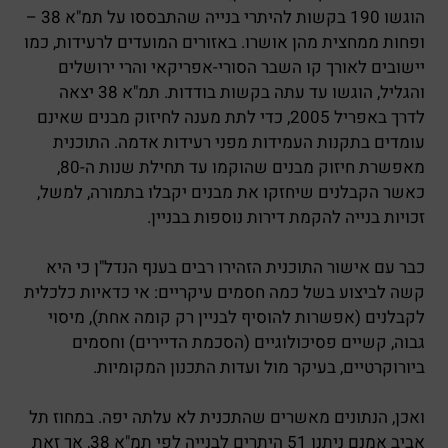
הוגשו 190 בקשות להיתרי בנייה שהתבססו על תמ"א 38 –
ופחות ממחצית מהן אושרו. באזורים המועדים לרעידות, כמו
יישובים לאורך קו השבר הסורי-אפריקאי והרי ירושלים
והגליל, הוגשו עד עתה בקשות בודדות. תמ"א 38 יצאה
לדרך באפריל 2005, כדי לתת מענה לחיזוק מבנים שאינם
עומדים בתקנות העמידות מפני רעידות אדמה. התוכנית
מאפשרת חיזוק מבנים שהוקמו עד תחילת שנות ה-80,
כאשר הקבלנים שיחזקו את מבנים יקבלו בתמורה, למשל,
זכויות בנייה להקמת דירות נוספות בבניין.
כבר עם אישור התוכנית הזהירו רבים בענף הנדל"ן כי היא
קשה לביצוע בשל כמה חסמים עיקריים: אי כדאיות כלכלית
לקבלנים (אפשרות להוסיף לבניין רק קומה אחת), מיסוי
גבוה, קשיים פסיכולוגיים (הסכמת הדיירים) וחסמים
ביורוקרטיים, בעיקר מול ועדות התכנון המקומיות.
ואכן, הנתונים מאשרים שהתכנית לא עלתה יפה. במחוז תל
אביב אמנם ניתנו 51 היתרים לבנייה לפי תמ"א 38, אך זאת