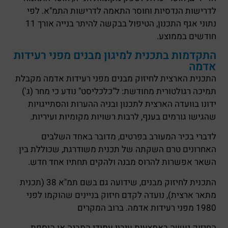
לדרישות הנדסיות וחוסר התאמה לדרישות התמ"א. לפי
נתוני אגף התכנון, הטיפול בבקשה להיתר בנייה אורך 11
חודשים בממוצע.
התקדמות בתכנית למיגון מבנים מפני רעידות
אדמה
התכנית הארצית לחיזוק מבנים מפני רעידות אדמה מקבלת
תמיכה רגולטורית מחודשת: ל"כלכליסט" נודע כי מחר (ג')
ידונו בוועדה הארצית לתכנון ובניה ההערות והסתייגויות
שהגישו גורמים בענף, לרבות רשויות מקומיות ועיריות.
לדברי בכיר המעורב בפרטים, מדובר באחד השלבים
האחרונים טרם השקתה של תכנית משודרגת, שכוללת בין
השאר אפשרות להרוס מבנה ולהקים תחתיו אחד חדש.
התכנית לחיזוק מבנים, שידועה גם בשם תמ"א 38 (תכנית
מתאר ארצית), נועדה לקדם חיזוק בניינים שהוקמו לפני
1980 מפני רעידות אדמה. ברוב המקרים
החיזוק נעשה באמצעות עיבוי עמודי המבנה או הוספת