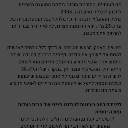
משמעותיים. התוכנית הוכנה ביוזמת המועצה הארצית
לתכנון ולבנייה ואושרה ב-2005.
כחלק מהתמ"א, רוב הדירות יכולות לקבל תוספת בנייה של
עד כ-25 מ"ר. זוהי הזדמנות מצוינת להוסיף חדר עבודה או
להרחיב את המטבח.
ראשית, האבק, הרעש והטרחה, שבדרך כלל גורמים לאנשים
להסס אם לשפץ את הדירה, קיימים כבר בין כה וכה. שנית,
חיפוש אחר אנשי מקצוע מהימנים וזריזים הוא לעתים
מייגע יותר מהשיפוץ עצמו, אך במקרה של תמ"א 38
לרשות הדיירים עומדים ממילא אנשי מקצוע שישמחו
בעלות נוספת לייעץ או להפנות את הדיירים לאנשי מקצוע
שעמם הם עובדים.
לפניכם כמה רעיונות לשדרוג רציני של הבית בעלות
נמוכה יחסית:
שינויים קטנים, הבדלים גדולים: חלונות גדולים
מאפשרים לאור רב יותר להיכנס לדירה ונותנים