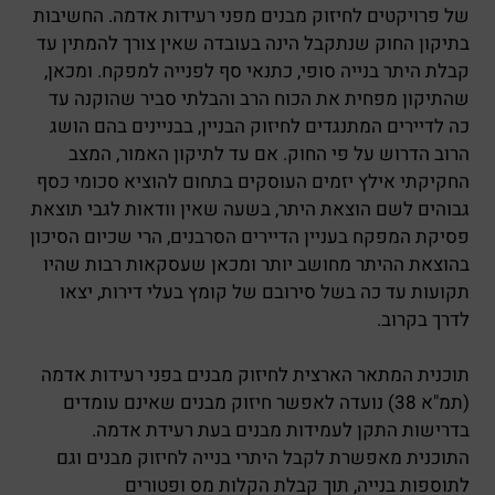
של פרויקטים לחיזוק מבנים מפני רעידות אדמה. החשיבות
בתיקון החוק שנתקבל הינה בעובדה שאין צורך להמתין עד
קבלת היתר בנייה סופי, כתנאי סף לפנייה למפקח. ומכאן,
שהתיקון מפחית את הכוח הרב והבלתי סביר שהוקנה עד
כה לדיירים המתנגדים לחיזוק הבניין, בבניינים בהם הושג
הרוב הדרוש על פי החוק. אם עד לתיקון האמור, המצב
החקיקתי אילץ יזמים העוסקים בתחום להוציא סכומי כסף
גבוהים לשם הוצאת היתר, בשעה שאין וודאות לגבי תוצאת
פסיקת המפקח בעניין הדיירים הסרבנים, הרי שכיום הסיכון
בהוצאת ההיתר מחושב יותר ומכאן שעסקאות רבות שהיו
תקועות עד כה בשל סירובם של קומץ בעלי דירות, יצאו
לדרך בקרוב.
תוכנית המתאר הארצית לחיזוק מבנים בפני רעידות אדמה
(תמ"א 38) נועדה לאפשר חיזוק מבנים שאינם עומדים
בדרישות התקן לעמידות מבנים בעת רעידת אדמה.
התוכנית מאפשרת לקבל היתרי בנייה לחיזוק מבנים וגם
לתוספות בנייה, תוך קבלת הקלות מס ופטורים