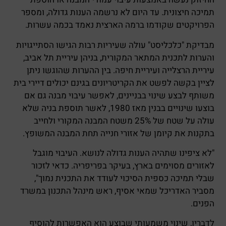
תמיכה חיצונית. עד היום לא נרשמה הענות גדולה, ומספר
הפרויקטים שקודמו ברמה הארצית נאמד בכמה עשרות.
מבדיקת "כלכליסט" עולה שעיריות רבות הגישו הסתייגויות
והערות לתכנית המתאר המקורית, בניהן עיריית תל אביב,
עיריית הרצלייה ועיריית חיפה. בין ההערות שהוגשו ניתן
לציין בקשה לפשט את הקריטריונים בגינם יכולים דיירי בית
משותף לבצע שינוי בבניינים, לאפשר עיבוי מבנה גם אם
בוצעו שינויים בבנין מאז 1980, לאשר תוספת בניה שלא
עולה על שטח של 25% משטח המבנה המקורי ולחייב
בתקנות את קיומן של אזורי חנייה תחת המבנה המשופץ.
"לא ציפינו שתהיה הענות גדולה לנושא. העיבוי מוגבל
לאזורים מסוימים בארץ, בעיקר בפריפריה. כדאי לזכור
שבלי תמיכה כספית הסיכוי לעודד את התכנית נמוך",
מסביר האדריכל שמאי אסיף, ראש מינהל התכנון במשרד
הפנים.
לדבריו, שינוי משמעותי שבוצע הוא האפשרות להוסיף