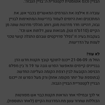
הבניין נכנס אוטומטית לקטגורית ה:"בניין הגבוה".
עובדה זו אילצה את הגורמים המאשרים בכבוי אש, את
המתכננים ואת היזמים לעמוד בדרישות המתאימות לבניין
גבוה, דהיינו: חדר מדרגות מוגן, רוחב מהלכי מדרגות שונה מן
הקיים (110ס"מ נטו), מבואות עשן, דלתות אש וכד'.
בעקבות בעיה זו "נפלו" פרויקטים שבהם התגלה קושי טכני
לענות על הדרישות.
לא עוד!
החל מ: 21-06-09 ייכנס לתוקף קובץ תקנות חדש הדן
בבניינים קיימים ומאפשר הפרש גובה עד 19 מ' בין מפלס
הכניסה הקובעת לבין רצפת הקומה העליונה החדשה
(בתוספת של יותר מקומה אחת) ורק מעל הפרש זה ייכנס
הבניין לקטגוריית הבניין הגבוה.
אי לכך ובמילוי אחר הוראות תקנות כבוי אש מפורטות
הכוללות שחרור עשן מח.המדרגות הקיים (לאחר התוספת),