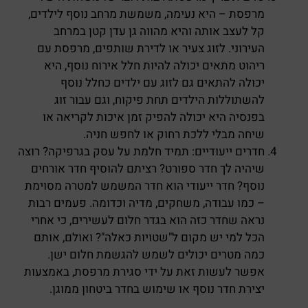
מרפסת – היא נעימה, משמשת מרחב נוסף לילדים,
קל לעצב אותה והיא מהווה גן עדן קטן במרחב
העירוני. לזוג צעיר או לדירת שותפים, מרפסת עם
ריהוט מתאים יכולה להיות חלל אירוח נוסף, היא
יכולה להתאים גם לזוג עם ילדים כחלל נוסף
להשתוללות הילדים תחת פיקוח, וגם עבור זוג
בפנסיה היא יכולה להפיק זמן איכות לקריאה או
שיחה מבלי ללכת רחוק או לחפש חניה.
חדרים ייעודיים: תמיד חלמת על עסק בגרפיקה? רוצה
שיהיה לך חדר ספורט? רציתם להוסיף חדר אורחים
נוסף? חדר ייעודי הוא חדר המשמש למטרה מסוימת
– כמו עבודה, משחקים, מדיה וכדומה. פעמים רבות
נראה שחדר כזה הוא בגדר חלום לעשירים, כי אחרי
הכל למי יש מקום ל"שטויות כאלה"? ואולם, אותם
כמה מטרים יכולים לשמש להגשמת חלום ישן.
אפשר לעשות זאת על ידי סגירת מרפסת, באמצעות
יצירת חדר נוסף או שימוש בחדר ביטחון ממוגן.