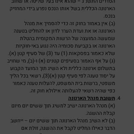
הסדרים התשנ"ג – שהוא אינו בעל שליטה או שחוב
הארנונה הכללית בשל אותו הנכס נפרע בידי המחזיק
בנכס.
(ב) אין באמור בחוק זה כדי להסמיך את מנהל
הארנונה או את ועדת הערר לדון או להחליט בטענה
שמעשה המועצה של הרשות המקומית בהטלת
הארנונה או בקביעת סכומיה היה נגוע באי-חוקיות
שלא כאמור בפסקאות (1) עד (3) של סעיף קטן (א).
(ג) על אף האמור בסעיפים קטנים (א) ו-(ב), מי שחויב
בתשלום ארנונה כללית ולא השיג תוך המועד הקבוע
על יסוד טענה לפי סעיף קטן (א)(3), רשאי בכל הליך
משפטי, ברשות בית המשפט, להעלות טענה כאמור
כפי שהיה רשאי להעלותה אילולא חוק זה.
תשובת מנהל הארנונה
(א) מנהל הארנונה ישיב למשיג תוך ששים יום מיום
קבלת ההשגה.
(ב) לא השיב מנהל הארנונה תוך ששים יום – ייחשב
הדבר כאילו החליט לקבל את ההשגה, זולת אם