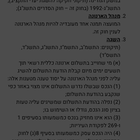
במשק המדינה (תיקוני חקיקה להשגת יעדי התקציב),
התשנ"ג-1992 (בחוק זה – חוק הסדרים התשנ"ג);
מנהל הארנונה
המועצה תמנה אחד מעובדיה להיות מנהל הארנונה
לענין חוק זה.
השגה
(תיקונים: התשמ"ב, התשמ"ז, התשנ"ג, התשנ"ד,
התשס"ד)
(א) מי שחוייב בתשלום ארנונה כללית רשאי תוך
תשעים ימים מיום קבלת הודעת התשלום להשיג
עליה לפני מנהל הארנונה על יסוד טענה מטענות אלה:
(1) הנכס שבשלו נדרש התשלום אינו מצוי באזור כפי
שנקבע בהודעת התשלום;
(2) נפלה בהודעת התשלום שמשיגים עליה טעות
בציון סוג הנכס, גודלו או השימוש בו;
(3) הוא אינו מחזיק בנכס כמשמעותו בסעיפים 1
ו-269 לפקודת העיריות;
(4) היה הנכס עסק כמשמעותו בסעיף 8(ג) לחוק