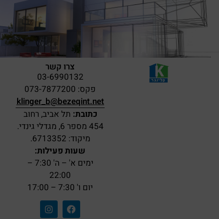
צרו קשר
03-6990132
פקס: 073-7877200
klinger_b@bezeqint.net
כתובת:
תל אביב, רחוב
454 מספר 6, מגדלי גינדי.
מיקוד: 6713352.
שעות פעילות:
ימים א' – ה' 7:30 –
22:00
יום ו' 7:30 – 17:00