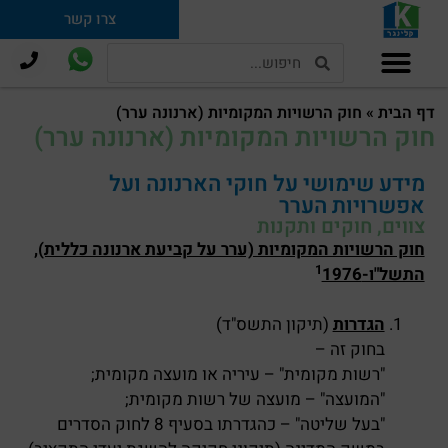
צרו קשר
תמ"א 38 וחיזוק מבנים
דף הבית
»
חוק הרשויות המקומיות (ארנונה ערר)
חוק הרשויות המקומיות (ארנונה ערר)
מידע שימושי על חוקי הארנונה ועל
אפשרויות הערר
צווים, חוקים ותקנות
חוק הרשויות המקומיות (ערר על קביעת ארנונה כללית),
1
התשל"ו-
1976
הגדרות
(תיקון התשס"ד)
בחוק זה –
"רשות מקומית" – עיריה או מועצה מקומית;
"המועצה" – מועצה של רשות מקומית;
"בעל שליטה" – כהגדרתו בסעיף 8 לחוק הסדרים