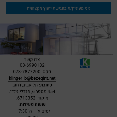
אני מעוניין/ת בפגישת ייעוץ מקצועית
צרו קשר
03-6990132
פקס: 073-7877200
klinger_b@bezeqint.net
כתובת:
תל אביב, רחוב
454 מספר 6, מגדלי גינדי.
מיקוד: 6713352.
שעות פעילות:
ימים א' – ה' 7:30 –