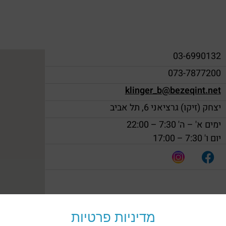
03-6990132
073-7877200
klinger_b@bezeqint.net
יצחק (זיקו) גרציאני 6, תל אביב
ימים א' – ה' 7:30 – 22:00
יום ו' 7:30 – 17:00
מדיניות פרטיות