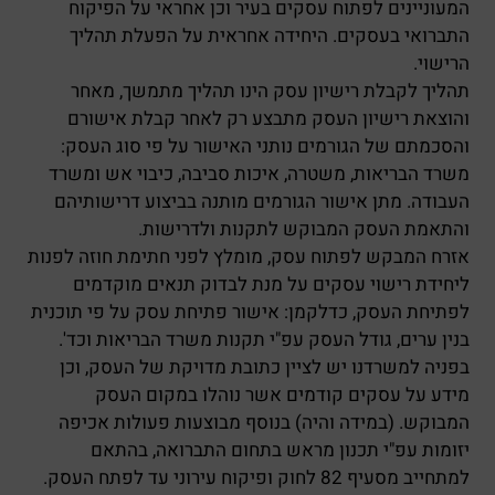
המעוניינים לפתוח עסקים בעיר וכן אחראי על הפיקוח
התברואי בעסקים. היחידה אחראית על הפעלת תהליך
הרישוי.
תהליך לקבלת רישיון עסק הינו תהליך מתמשך, מאחר
והוצאת רישיון העסק מתבצע רק לאחר קבלת אישורם
והסכמתם של הגורמים נותני האישור על פי סוג העסק:
משרד הבריאות, משטרה, איכות סביבה, כיבוי אש ומשרד
העבודה. מתן אישור הגורמים מותנה בביצוע דרישותיהם
והתאמת העסק המבוקש לתקנות ולדרישות.
אזרח המבקש לפתוח עסק, מומלץ לפני חתימת חוזה לפנות
ליחידת רישוי עסקים על מנת לבדוק תנאים מוקדמים
לפתיחת העסק, כדלקמן: אישור פתיחת עסק על פי תוכנית
בנין ערים, גודל העסק עפ"י תקנות משרד הבריאות וכד'.
בפניה למשרדנו יש לציין כתובת מדויקת של העסק, וכן
מידע על עסקים קודמים אשר נוהלו במקום העסק
המבוקש. (במידה והיה) בנוסף מבוצעות פעולות אכיפה
יזומות עפ"י תכנון מראש בתחום התברואה, בהתאם
למתחייב מסעיף 82 לחוק ופיקוח עירוני עד לפתח העסק.