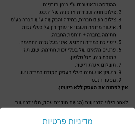
ההנדסה ומאושרים ע"י בוחן תוכניות.
צילום חוזה שכירות או קניה של הנכס.
צילום רשם חברות, במידה והבקשה ע"ש חברה בע"מ.
אישור מרואה חשבון או עורך דין על בעלי זכות
חתימה בחברה + חותמת החברה.
ייפוי כח במידה והמגיש אינו בעל זכות החתימה.
פרטים מלאים של בעלי זכות חתימה: שם, ת.ז.,
כתובת בית, מס' טלפון.
תשלום אגרת רישוי.
רישיון או שמות בעלי העסק הקודם במידה ויש.
מספר הנכס.
אין לפתוח את העסק ללא רישיון.
לאחר מילוי הדרישות (הגשת תוכנית עסק, מלוי דרישות
וקבלת אישורים של נותני אישור על פי חוק רישוי עסקים),
ניתן יהיה לקבל רישיון זמני לעסק טרם פתיחתו.
מדיניות פרטיות
יש להגיש תוכנית עסק עפ"י
דף הנחיות
שניתן לקבל גם