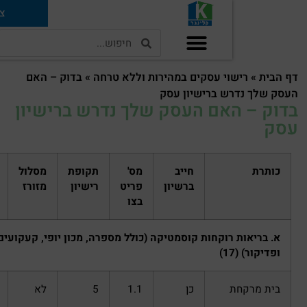
צרו קשר
וי עסקים במהירות וללא טרחה
»
בדוק – האם
ש ברישיון עסק
אם העסק שלך נדרש ברישיון
חייב
מס'
תקופת
מסלול
הערות
ברשיון
פריט
רישיון
מזורז
בצו
רוקחות קוסמטיקה (כולל מספרה, מכון יופי, קעקועים, מניקור
כן
1.1
5
לא