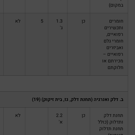
כן
1.3
5
לא
ג'
יה (תחנת דלק, גז, בית זיקוק) ‏(19)
כן
2.2
לא
לל
א'
ק