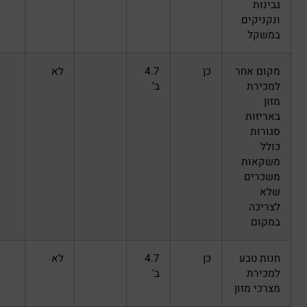
כן
4.7
לא
ב'
כן
4.7
לא
ב'