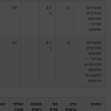
כן
3.7
לא
ב'
כן
3.7
לא
ג'
חייב
מס'
תקופת
מסלול
הערות
ברשיון
פריט
רישיון
מזורז