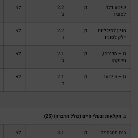
כן
2.2
לא
ג'
יות
כן
2.2
לא
ז'
,
כן
2.1
לא
ג'
כן
2.1
לא
ד'
עלי חיים (כולל הדברה) ‏(25)
ם
כן
3.1
לא