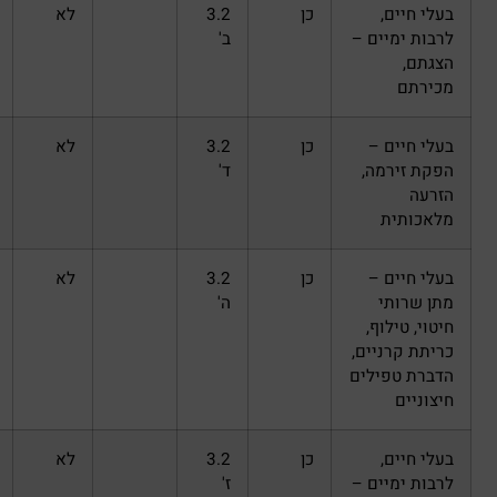
כן
3.2
לא
ם –
ב'
–
כן
3.2
לא
,
ד'
–
כן
3.2
לא
ה'
,
ים,
לים
כן
3.2
לא
ם –
ז'