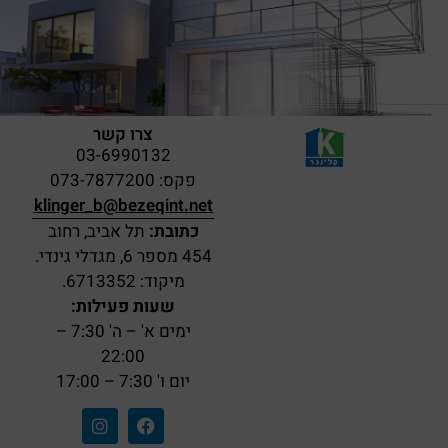
צרו קשר
03-6990132
פקס: 073-7877200
klinger_b@bezeqint.net
כתובת:
תל אביב, רחוב
454 מספר 6, מגדלי גינדי.
מיקוד: 6713352.
שעות פעילות:
ימים א' – ה' 7:30 –
22:00
יום ו' 7:30 – 17:00