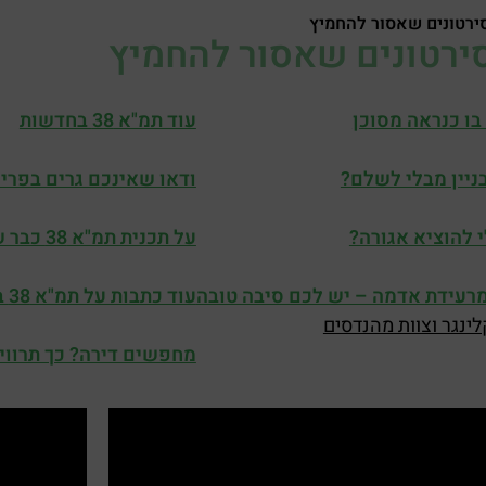
בו כנראה מסוכן
עוד תמ"א 38 בחדשות
ניין מבלי לשלם?
ודאו שאינכם גרים בפריפר
י להוציא אגורה?
על תכנית תמ"א 38 כבר שמעתם? סביר להניח שלא
עידת אדמה – יש לכם סיבה טובה
עוד כתבות על תמ"א 38 ב mako
נגר וצוות מהנדסים
מחפשים דירה? כך תרוויחו 150 אלף 