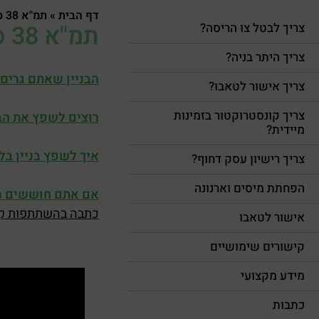
דף הבית
»
תמ"א 38 סירטונים שאסור להחמיץ
תמ"א 38 סירטונים שאסור להחמיץ
צריך לבטל צו הריסה?
צריך היתר בניה?
הבניין שאתם גרים 
צריך אישור לטאבו?
צריך קונסטרוקטור בזמינות
רוצים לשפץ את הב
מיידית?
איך לשפץ בניין בל
צריך רישיון עסק דחוף?
הפחתת מיסים וארנונה
אם אתם חוששים מר
כתבה בהשתתפות קלי
אישור לטאבו
קישורים שימושיים
מידע מקצועי
כתבות